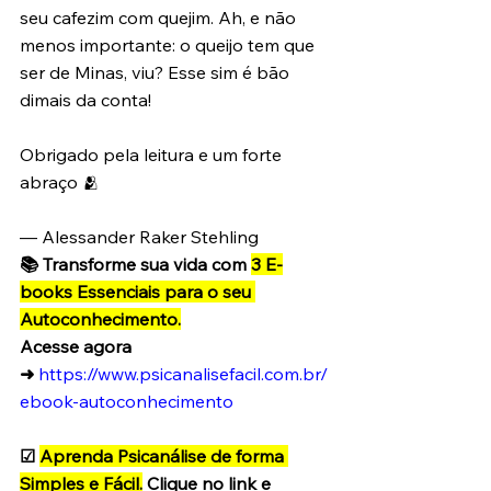
seu cafezim com quejim. Ah, e não 
menos importante: o queijo tem que 
ser de Minas, viu? Esse sim é bão 
dimais da conta!
Obrigado pela leitura e um forte 
abraço 🫂
— Alessander Raker Stehling 
📚 Transforme sua vida com 
3 E-
books Essenciais para o seu 
Autoconhecimento.
Acesse agora 
➜
https://www.psicanalisefacil.com.br/
ebook-autoconhecimento
☑ 
Aprenda Psicanálise de forma 
Simples e Fácil.
 Clique no link e 