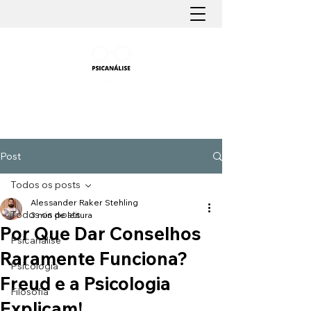
PSICANÁLISE FÁCIL
Aprender Psicanálise nunca foi tão fácil
Post
Todos os posts
Alessander Raker Stehling
Todos os posts
3 min de leitura
Por Que Dar Conselhos
Psicanálise
Raramente Funciona?
Psicologia
Freud e a Psicologia
Filosofia
Explicam!