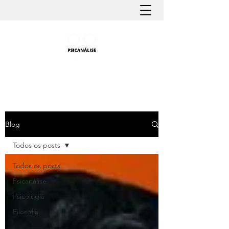
PSICANÁLISE FÁCIL
Aprender Psicanálise nunca foi tão fácil
Blog
Todos os posts
Todos os posts
Psicanálise
Psicologia
Filosofia