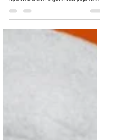
cheia, todo mundo comendo… e, de
repente, silêncio. Ninguém ousa pegá-lo.
Um olha para o outro,...