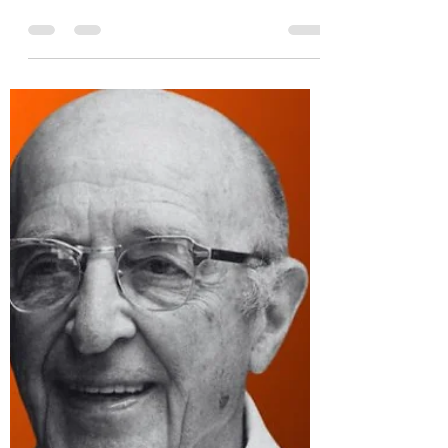
Respeito é Deixar o Outro
Ser Como É’ – A Lição Que
Um Pai Aprendeu Com Seu
Filho
— Tec! Tec! Tec! Tec! Tá na hora de levantar,
hoje o dia vai ser corrido. Bora, deixem de
moleza! — bradou Sandro, batendo a colher
na...