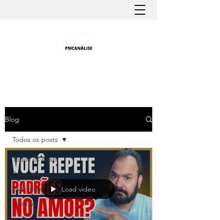
PSICANÁLISE FÁCIL
Aprender Psicanálise nunca foi tão fácil
Blog
Todos os posts
Todos os posts
Psicanálise
Psicologia
Load video
Filosofia