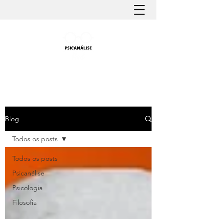
PSICANÁLISE FÁCIL
Aprender Psicanálise nunca foi tão fácil
Blog
Todos os posts
Todos os posts
Psicanálise
Psicologia
Filosofia