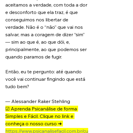
aceitamos a verdade, com toda a dor 
e desconforto que ela traz, é que 
conseguimos nos libertar de 
verdade. Não é o “não” que vai nos 
salvar, mas a coragem de dizer “sim” 
— sim ao que é, ao que dói, e, 
principalmente, ao que podemos ser 
quando paramos de fugir.
Então, eu te pergunto: até quando 
você vai continuar fingindo que está 
tudo bem?
— Alessander Raker Stehling 
☑ Aprenda Psicanálise de forma 
Simples e Fácil. Clique no link e 
conheça o nosso curso ➜ 
https://www.psicanalisefacil.com.br/cu