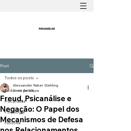
PSICANÁLISE FÁCIL
Aprender Psicanálise nunca foi tão fácil
Post
Todos os posts
Alessander Raker Stehling
Todos os posts
3 min de leitura
Freud, Psicanálise e
Psicanálise
Negação: O Papel dos
Psicologia
Mecanismos de Defesa
Filosofia
nos Relacionamentos