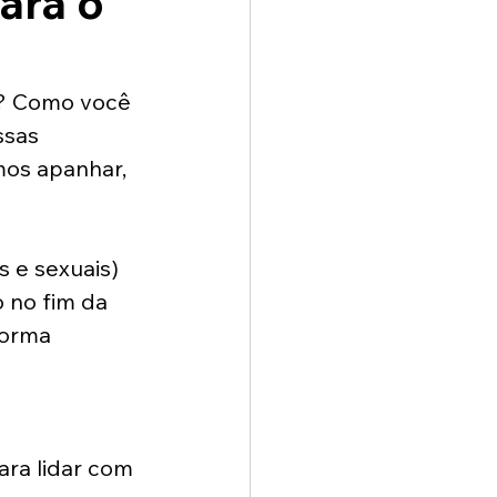
ara o
a? Como você 
ssas 
os apanhar, 
 e sexuais) 
 no fim da 
forma 
ra lidar com 