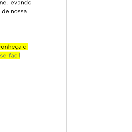
ne, levando 
o de nossa 
 conheça o 
se-facil