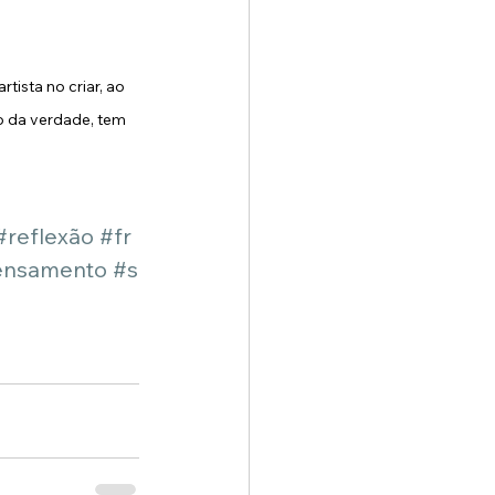
tista no criar, ao 
o da verdade, tem 
#reflexão
#fr
ensamento
#s