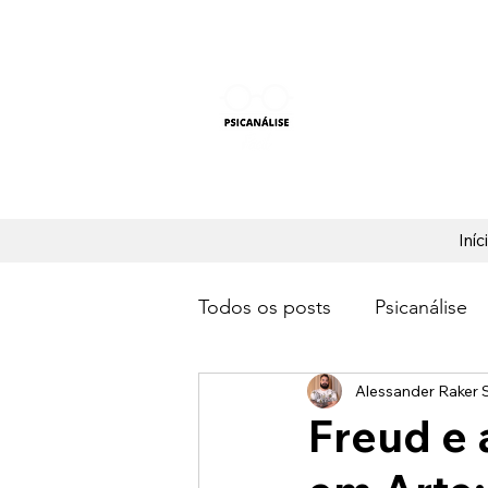
PSICANÁLISE F
Aprender Psicanálise nun
Iníc
Todos os posts
Psicanálise
Alessander Raker S
Freud e 