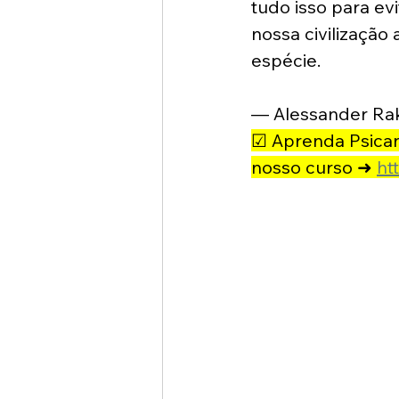
tudo isso para ev
nossa civilização
espécie.
— Alessander Rak
☑ Aprenda Psicaná
nosso curso ➜ 
ht