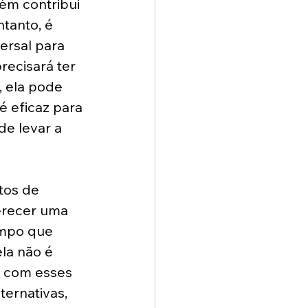
ém contribui 
tanto, é 
rsal para 
recisará ter 
, ela pode 
 eficaz para 
e levar a 
tos de 
ferecer uma 
empo que 
la não é 
r com esses 
ternativas, 