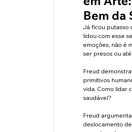
em Arte:
Bem da 
Já ficou putasso
lidou com esse sen
emoções, não é m
ser presos ou até
Freud demonstrav
primitivos human
vida. Como lidar 
saudável?
Freud argumentava
deslocamento de s