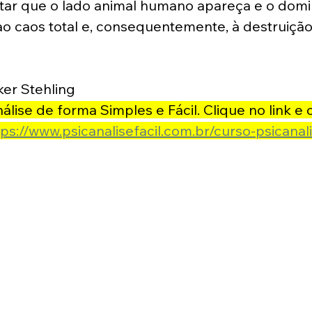
itar que o lado animal humano apareça e o domi
 ao caos total e, consequentemente, à destruiçã
er Stehling
lise de forma Simples e Fácil. Clique no link e
tps://www.psicanalisefacil.com.br/curso-psicanali