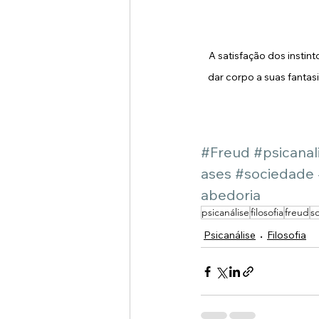
A satisfação dos instint
dar corpo a suas fantas
#Freud
#psicanal
ases
#sociedade
abedoria
psicanálise
filosofia
freud
s
Psicanálise
Filosofia