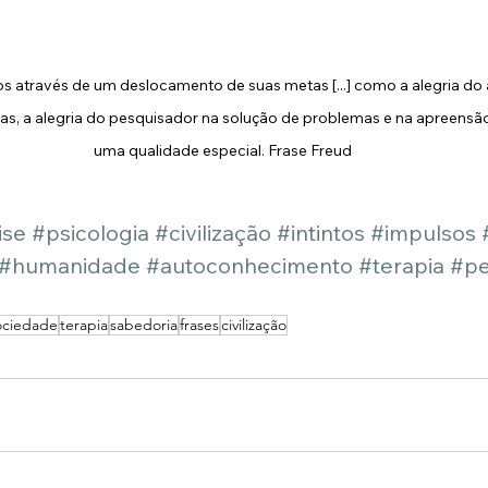
os através de um deslocamento de suas metas [...] como a alegria do ar
ias, a alegria do pesquisador na solução de problemas e na apreensã
uma qualidade especial. Frase Freud
ise
#psicologia
#civilização
#intintos
#impulsos
#humanidade
#autoconhecimento
#terapia
#p
ociedade
terapia
sabedoria
frases
civilização