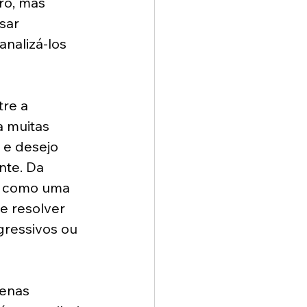
ro, mas 
sar 
nalizá-los 
re a 
a muitas 
 e desejo 
nte. Da 
a como uma 
 resolver 
gressivos ou 
penas 