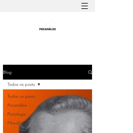
PSICANÁLISE FÁCIL
Aprender Psicanálise nunca foi tão fácil
Blog
Todos os posts
Todos os posts
Psicanálise
Psicologia
Filosofia