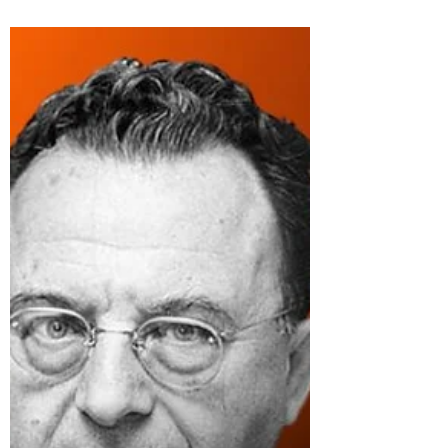
Papel
— Você viu o preço do dólar? Tá lá nas
alturas! — Culpa de quem? Óbvio que do
seu candidato, aquele acéfalo! Quem vota
nele só pode ser...