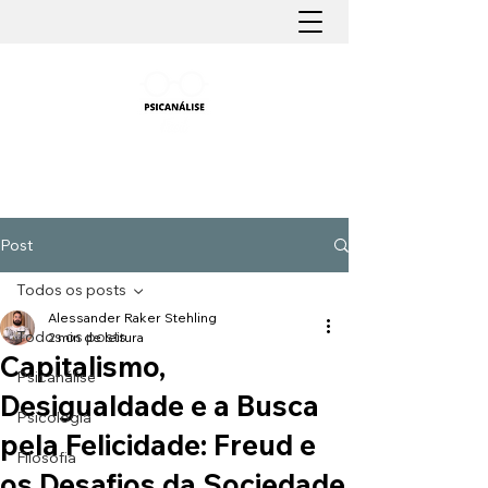
PSICANÁLISE FÁCIL
Aprender Psicanálise nunca foi tão fácil
Post
Todos os posts
Alessander Raker Stehling
Todos os posts
2 min de leitura
Capitalismo,
Psicanálise
Desigualdade e a Busca
Psicologia
pela Felicidade: Freud e
Filosofia
os Desafios da Sociedade