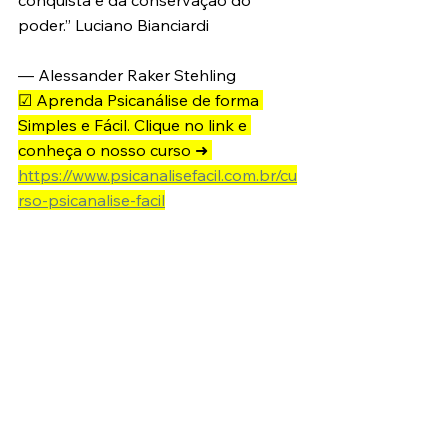
conquista e da conservação do 
poder.” Luciano Bianciardi
— Alessander Raker Stehling
☑ Aprenda Psicanálise de forma 
Simples e Fácil. Clique no link e 
conheça o nosso curso ➜ 
https://www.psicanalisefacil.com.br/cu
rso-psicanalise-facil