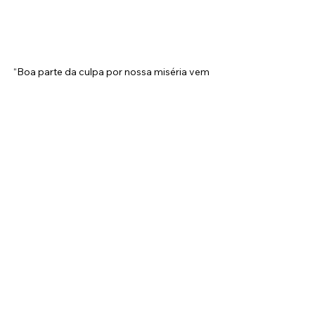
“Boa parte da culpa por nossa miséria vem 
do que é chamado de nossa civilização; 
seríamos bem mais felizes se a 
abandonássemos e retrocedêssemos a 
condições primitivas.” Frases Freud
#freud
#psicologia
#psicanalise
#civili
zação
#política
#desigualdade
#pobr
eza
#riqueza
#capital
#capitalismo
#s
ocialismo
#economia
#reflexão
#frase
s
#citações
#pensamentos
#question
amento
#transformac
̧ão
psicologia
psicanálise
freud
frases
civilização
capitalismo
riqueza
pobreza
socialismo
economia