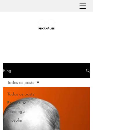
PSICANÁLISE FÁCIL
Aprender Psicanálise nunca foi tão fácil
Blog
Todos os posts
Todos os posts
Psicanálise
Psicologia
Filosofia