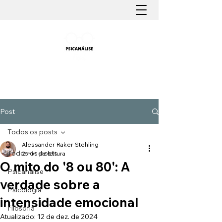
PSICANÁLISE FÁCIL
Aprender Psicanálise nunca foi tão fácil
Post
Todos os posts
Alessander Raker Stehling
Todos os posts
2 min de leitura
O mito do '8 ou 80': A
Psicanálise
verdade sobre a
Psicologia
intensidade emocional
Filosofia
Atualizado:
12 de dez. de 2024