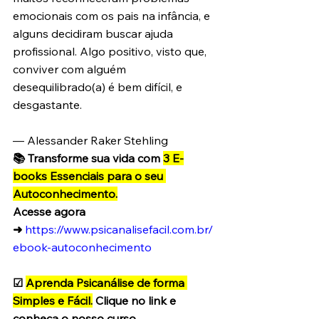
emocionais com os pais na infância, e 
alguns decidiram buscar ajuda 
profissional. Algo positivo, visto que, 
conviver com alguém 
desequilibrado(a) é bem difícil, e 
desgastante.
— Alessander Raker Stehling
📚 Transforme sua vida com 
3 E-
books Essenciais para o seu 
Autoconhecimento.
Acesse agora 
➜
https://www.psicanalisefacil.com.br/
ebook-autoconhecimento
☑ 
Aprenda Psicanálise de forma 
Simples e Fácil.
 Clique no link e 
conheça o nosso curso 