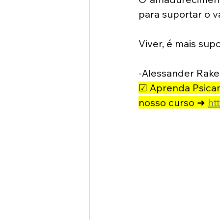
para suportar o v
Viver, é mais sup
-Alessander Rake
☑ Aprenda Psicaná
nosso curso ➜ 
ht