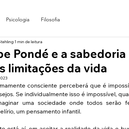
Psicologia
Filosofia
tehling
1 min de leitura
ipe Pondé e a sabedoria
as limitações da vida
2023
amente consciente perceberá que é impossíve
ejos. Se individualmente isso é impossível, qua
imaginar uma sociedade onde todos serão fe
lírio, um pensamento infantil. 
 está aí, em aceitar a realidade da vida e bus