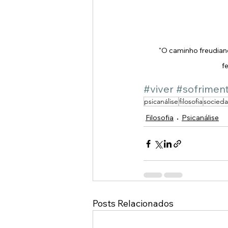
"O caminho freudiano
f
#viver
#sofrimen
psicanálise
filosofia
socied
Filosofia
Psicanálise
Posts Relacionados