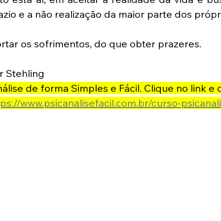
azio e a não realização da maior parte dos própr
ortar os sofrimentos, do que obter prazeres. 
r Stehling
lise de forma Simples e Fácil. Clique no link e
tps://www.psicanalisefacil.com.br/curso-psicanali