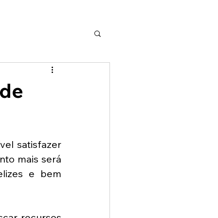
 de
l satisfazer 
nto mais será 
lizes e bem 
car recursos 