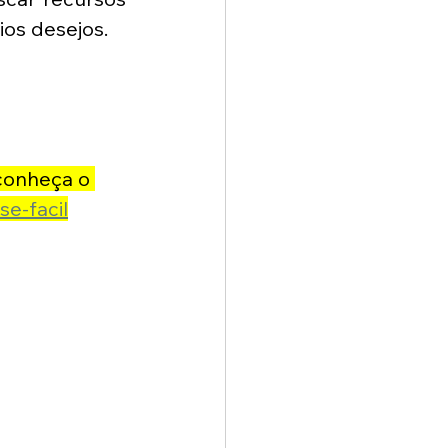
ios desejos. 
 conheça o 
se-facil