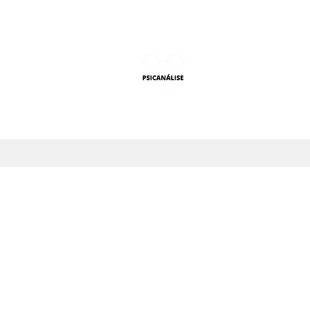
PSICANÁLISE F
Aprender Psicanálise nun