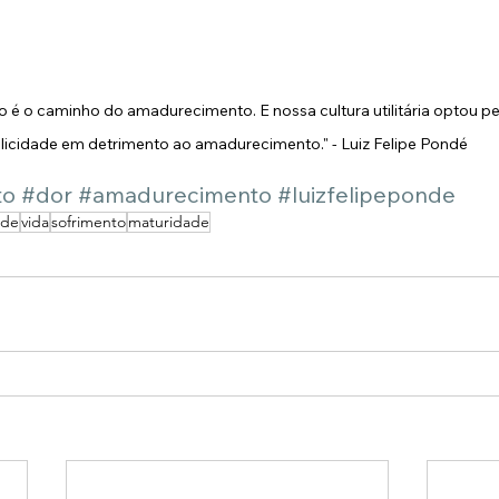
 é o caminho do amadurecimento. E nossa cultura utilitária optou p
elicidade em detrimento ao amadurecimento." - Luiz Felipe Pondé
to
#dor
#amadurecimento
#luizfelipeponde
ade
vida
sofrimento
maturidade