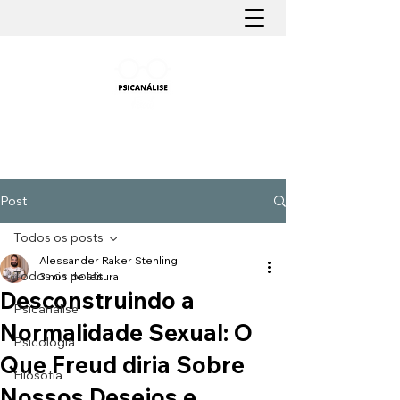
PSICANÁLISE FÁCIL
Aprender Psicanálise nunca foi tão fácil
Post
Todos os posts
Alessander Raker Stehling
Todos os posts
3 min de leitura
Desconstruindo a
Psicanálise
Normalidade Sexual: O
Psicologia
Que Freud diria Sobre
Filosofia
Nossos Desejos e