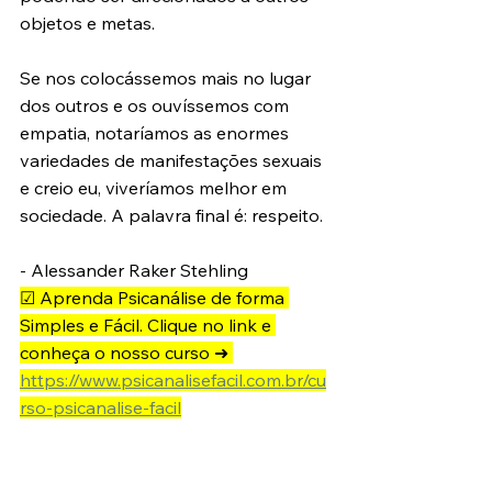
objetos e metas. 
Se nos colocássemos mais no lugar 
dos outros e os ouvíssemos com 
empatia, notaríamos as enormes 
variedades de manifestações sexuais 
e creio eu, viveríamos melhor em 
sociedade. A palavra final é: respeito. 
- Alessander Raker Stehling
☑ Aprenda Psicanálise de forma 
Simples e Fácil. Clique no link e 
conheça o nosso curso ➜ 
https://www.psicanalisefacil.com.br/cu
rso-psicanalise-facil