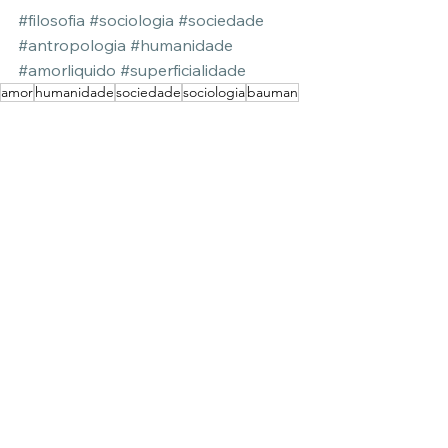
#filosofia
#sociologia
#sociedade
#antropologia
#humanidade
#amorliquido
#superficialidade
amor
humanidade
sociedade
sociologia
bauman
Filosofia
Ver tudo
Posts Relacionados