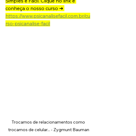
Simples e Fácil. Clique no link e 
conheça o nosso curso ➜ 
https://www.psicanalisefacil.com.br/cu
rso-psicanalise-facil
Trocamos de relacionamentos como 
trocamos de celular... - Zygmunt Bauman