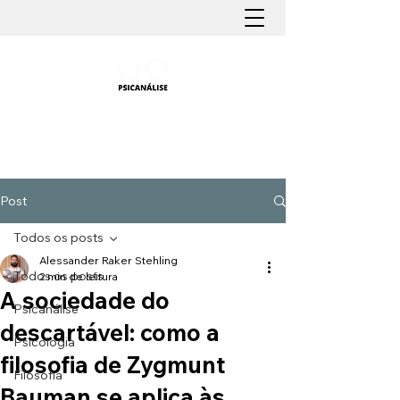
PSICANÁLISE FÁCIL
Aprender Psicanálise nunca foi tão fácil
Post
Todos os posts
Alessander Raker Stehling
Todos os posts
2 min de leitura
A sociedade do
Psicanálise
descartável: como a
Psicologia
filosofia de Zygmunt
Filosofia
Bauman se aplica às