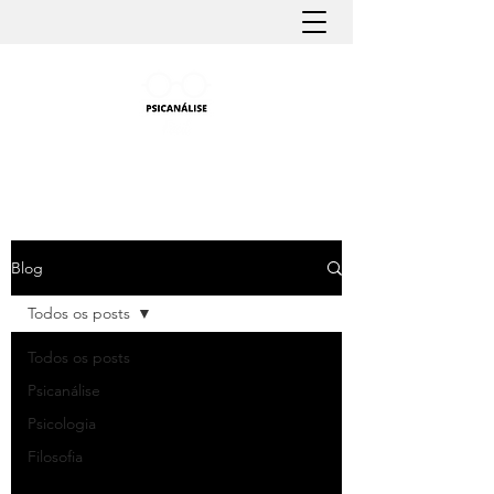
PSICANÁLISE FÁCIL
Aprender Psicanálise nunca foi tão fácil
Blog
Todos os posts
Todos os posts
Psicanálise
Psicologia
Filosofia