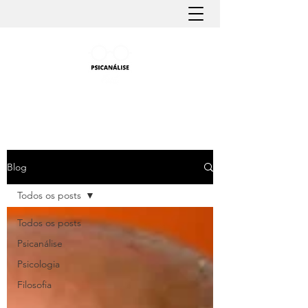
PSICANÁLISE FÁCIL
Aprender Psicanálise nunca foi tão fácil
Blog
Todos os posts
Todos os posts
Psicanálise
Psicologia
Filosofia