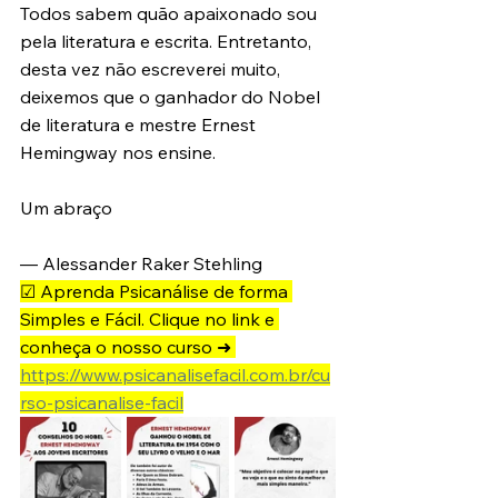
Todos sabem quão apaixonado sou 
pela literatura e escrita. Entretanto, 
desta vez não escreverei muito, 
deixemos que o ganhador do Nobel 
de literatura e mestre Ernest 
Hemingway nos ensine. 
Um abraço
— Alessander Raker Stehling 
☑ Aprenda Psicanálise de forma 
Simples e Fácil. Clique no link e 
conheça o nosso curso ➜ 
https://www.psicanalisefacil.com.br/cu
rso-psicanalise-facil