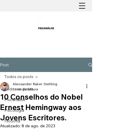
PSICANÁLISE FÁCIL
Aprender Psicanálise nunca foi tão fácil
Post
Todos os posts
Alessander Raker Stehling
Todos os posts
1 min de leitura
10 Conselhos do Nobel
Psicanálise
Ernest Hemingway aos
Psicologia
Jovens Escritores.
Filosofia
Atualizado:
8 de ago. de 2023