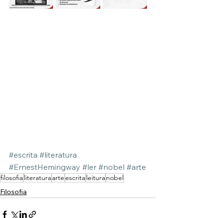
#escrita
#literatura
#ErnestHemingway
#ler
#nobel
#arte
filosofia
literatura
arte
escrita
leitura
nobel
Filosofia