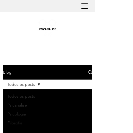
PSICANÁLISE FÁCIL
Aprender Psicanálise nunca foi tão fácil
Blog
Todos os posts
Todos os posts
Psicanálise
Psicologia
Filosofia