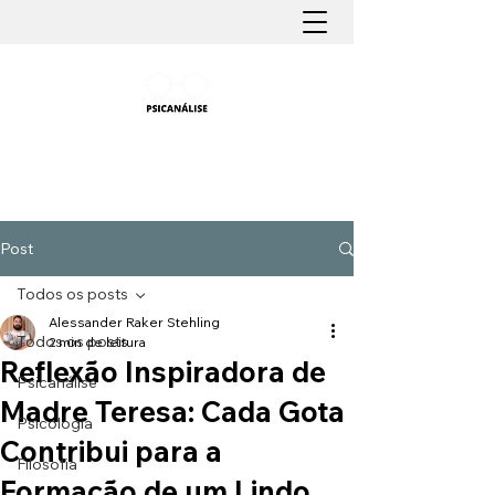
PSICANÁLISE FÁCIL
Aprender Psicanálise nunca foi tão fácil
Post
Todos os posts
Alessander Raker Stehling
Todos os posts
2 min de leitura
Reflexão Inspiradora de
Psicanálise
Madre Teresa: Cada Gota
Psicologia
Contribui para a
Filosofia
Formação de um Lindo