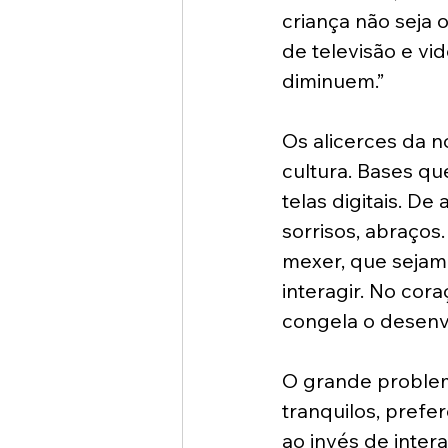
criança não seja 
de televisão e v
diminuem.”
Os alicerces da n
cultura. Bases q
telas digitais. D
sorrisos, abraços.
mexer, que sejam 
interagir. No cor
congela o desenv
O grande problem
tranquilos, prefer
ao invés de inter