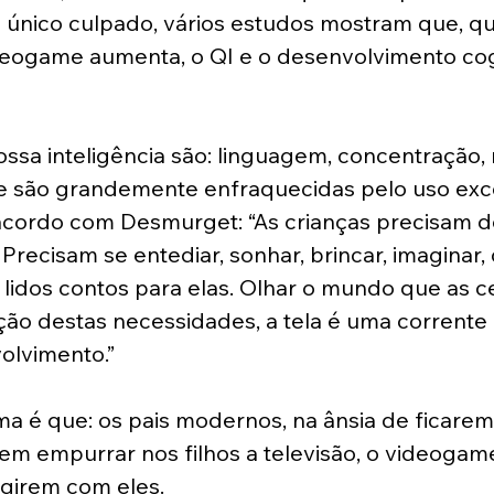
o único culpado, vários estudos mostram que, q
ideogame aumenta, o QI e o desenvolvimento cog
ossa inteligência são: linguagem, concentração,
ue são grandemente enfraquecidas pelo uso exc
e acordo com Desmurget: ⁠“As crianças precisam d
 Precisam se entediar, sonhar, brincar, imaginar, c
lidos contos para elas. Olhar o mundo que as ce
ação destas necessidades, a tela é uma corrente
olvimento.”
a é que: os pais modernos, na ânsia de ficarem
em empurrar nos filhos a televisão, o videogame,
agirem com eles.