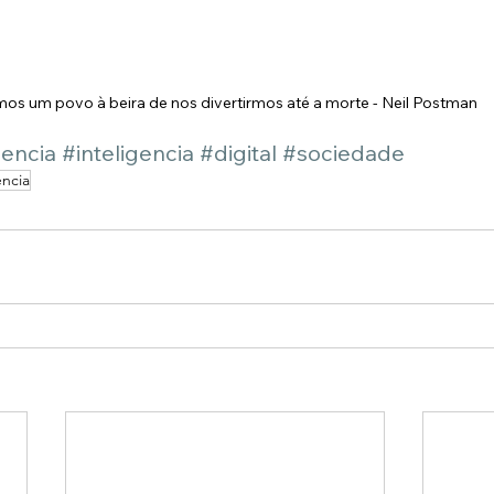
os um povo à beira de nos divertirmos até a morte - Neil Postman
iencia
#inteligencia
#digital
#sociedade
ência