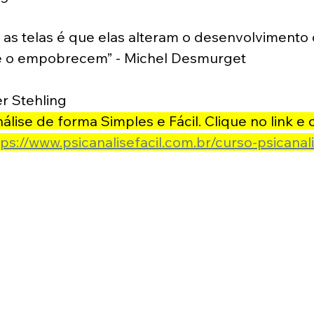
as telas é que elas alteram o desenvolvimento 
 e o empobrecem” - Michel Desmurget
r Stehling
lise de forma Simples e Fácil. Clique no link e
tps://www.psicanalisefacil.com.br/curso-psicanali