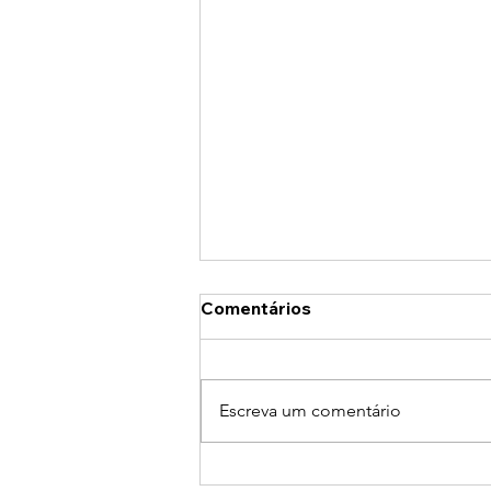
Comentários
Escreva um comentário
Nietzsche para a Vida Real: