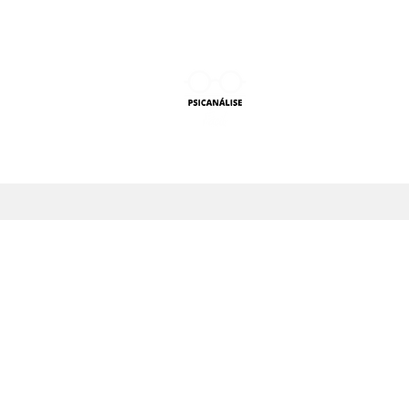
PSICANÁLISE F
Aprender Psicanálise nun