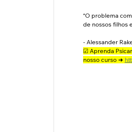
“O problema com 
de nossos filhos
- Alessander Rake
☑ Aprenda Psicaná
nosso curso ➜ 
ht