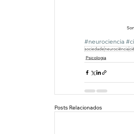
Som
#neurociencia
#c
sociedade
neurociência
ci
Psicologia
Posts Relacionados