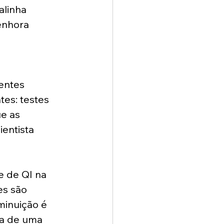
alinha 
enhora 
 
entes 
es: testes 
e as 
entista 
 de QI na 
es são 
minuição é 
la de uma 