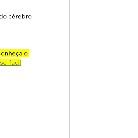
do cérebro 
 conheça o 
se-facil