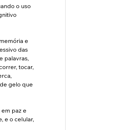
uando o uso 
nitivo 
 memória e 
essivo das 
e palavras, 
orrer, tocar, 
rca, 
 de gelo que 
 em paz e 
 e o celular, 