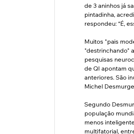
de 3 aninhos já sa
pintadinha, acredi
respondeu: “É, ess
Muitos "pais mode
"destrinchando" a
pesquisas neuroc
de QI apontam qu
anteriores. São i
Michel Desmurget
Segundo Desmurge
população mundial
menos inteligente
multifatorial, en