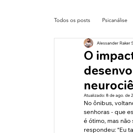
Todos os posts
Psicanálise
Alessander Raker S
O impact
desenvol
neurociê
Atualizado:
8 de ago. de 
No ônibus, voltan
senhoras - que es
é ótimo, mas não 
respondeu: “Eu t