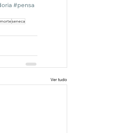
oria
#pensa
morte
seneca
Ver tudo