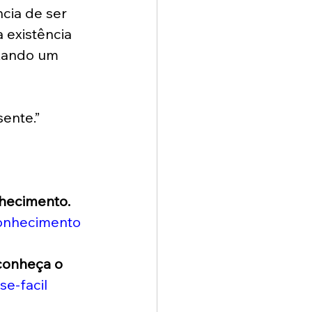
cia de ser 
existência 
ixando um 
ente.” 
nhecimento.
conhecimento
 conheça o 
se-facil