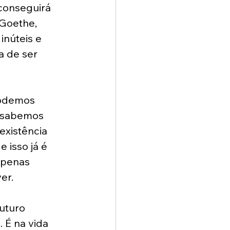
conseguirá 
Goethe, 
inúteis e 
 de ser 
podemos 
 sabemos 
existência 
 isso já é 
apenas 
er.
uturo 
 É na vida 