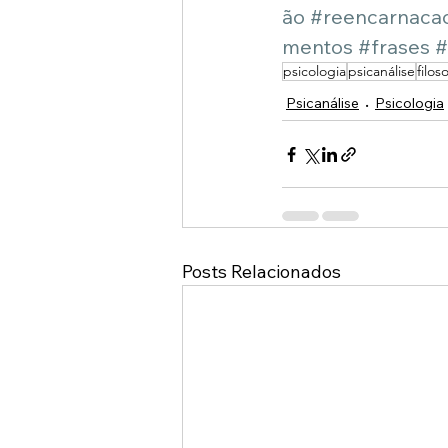
ão
#reencarnaca
mentos
#frases
#
psicologia
psicanálise
filoso
Psicanálise
Psicologia
Posts Relacionados