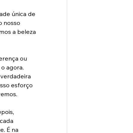
 
ade única de 
o nosso 
mos a beleza 
ferença ou 
 o agora. 
 verdadeira 
sso esforço 
vemos.
pois, 
 cada 
. É na 