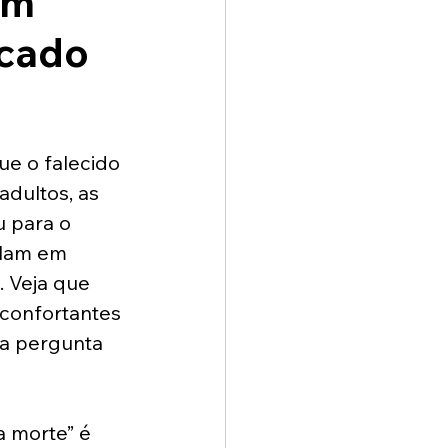
am
icado
ue o falecido 
adultos, as 
 para o 
alam em 
. Veja que 
econfortantes 
da pergunta 
a morte” é 