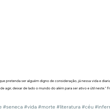
ue pretenda ser alguém digno de consideração, já nessa vida e diari
e de agir, deixar de lado o mundo do além para ser ativo e útil neste.”
e
#seneca
#vida
#morte
#literatura
#céu
#infer