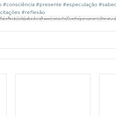
o
#consciência
#presente
#especulação
#sabed
citações
#reflexão
fia
reflexão
vida
sabedoria
frases
nietzsche
Goethe
pensamento
literatura