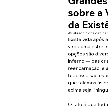
Grandes
sobre a 
da Exist
Atualizado:
12 de dez. de
Existe vida após 
virou uma estrelin
opções são diver
inferno — das cr
reencarnação, e a
tudo isso são esp
que falamos às cr
acima seja: “ning
O fato é que toda