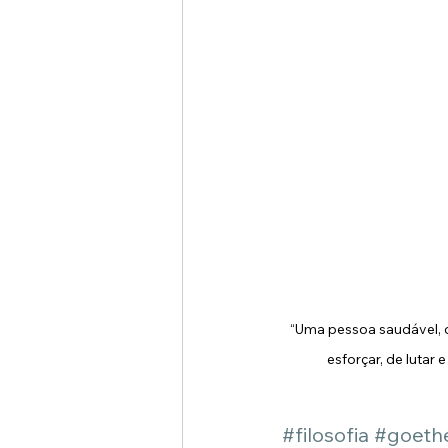
“Uma pessoa saudável, q
esforçar, de lutar 
#filosofia
#goeth