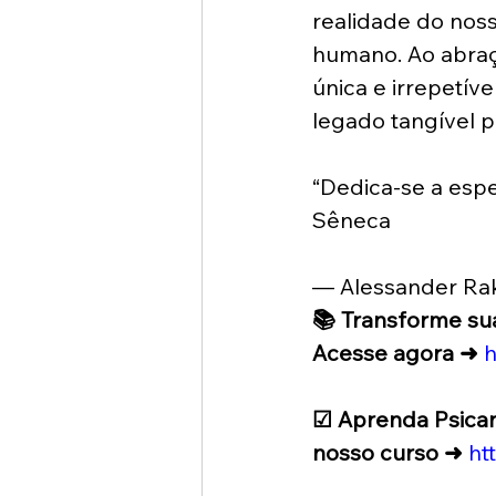
realidade do noss
humano. Ao abraç
única e irrepetív
legado tangível p
“Dedica-se a espe
Sêneca
— Alessander Rak
📚 Transforme su
Acesse agora ➜
h
☑ Aprenda Psicaná
nosso curso ➜
ht