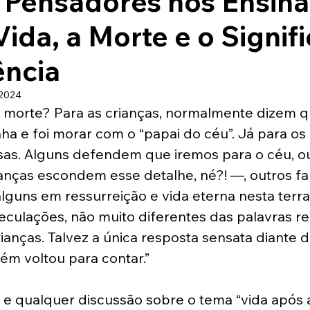
 Pensadores nos Ensin
Vida, a Morte e o Signif
ência
 2024
a morte? Para as crianças, normalmente dizem q
ha e foi morar com o “papai do céu”. Já para os 
sas. Alguns defendem que iremos para o céu, ou
ianças escondem esse detalhe, né?! —, outros f
lguns em ressurreição e vida eterna nesta terra
eculações, não muito diferentes das palavras r
ianças. Talvez a única resposta sensata diante 
uém voltou para contar.”
 e qualquer discussão sobre o tema “vida após 