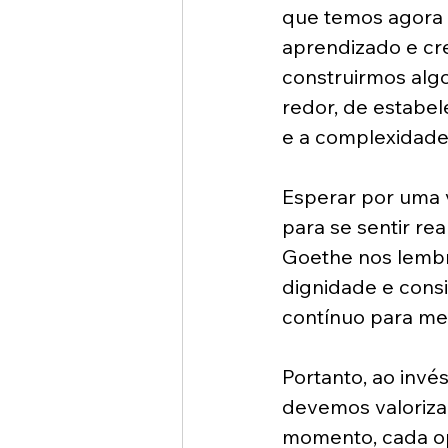
que temos agora 
aprendizado e cr
construirmos algo
redor, de estabe
e a complexidade
Esperar por uma v
para se sentir re
Goethe nos lembra
dignidade e cons
contínuo para m
Portanto, ao inv
devemos valorizar
momento, cada opo