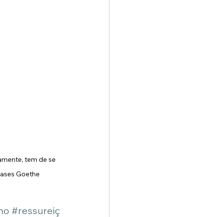
amente, tem de se 
 Frases Goethe
no
#ressureiç