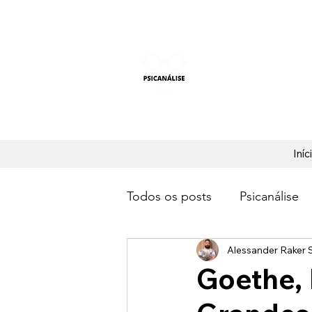
PSICANÁLISE F
Aprender Psicanálise nun
Iníc
Todos os posts
Psicanálise
Alessander Raker S
Goethe, 