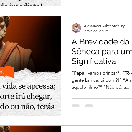
Alessander Raker Stehling
2 min de leitura
A Brevidade da 
Sêneca para um
Significativa
“Papai, vamos brincar?” “Tô 
gente brinca, tá bom?!” “Am
aquele filme?” “Não dá, a...