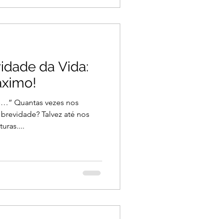
idade da Vida:
áximo!
ve…” Quantas vezes nos
revidade? Talvez até nos
ras....