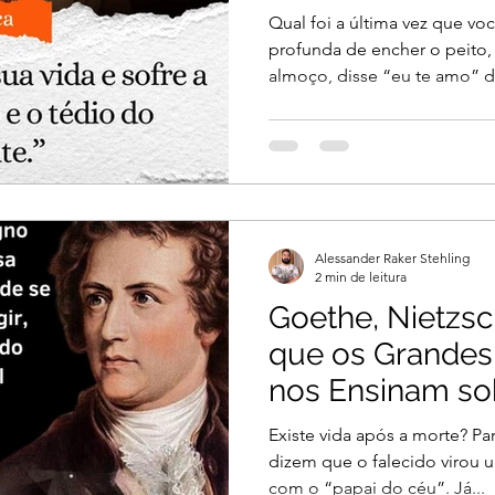
Pequenos Praz
Qual foi a última vez que vo
profunda de encher o peito
almoço, disse “eu te amo” de
Alessander Raker Stehling
2 min de leitura
Goethe, Nietzsc
que os Grandes
nos Ensinam sob
Morte e o Signi
Existe vida após a morte? Pa
Existência
dizem que o falecido virou u
com o “papai do céu”. Já...