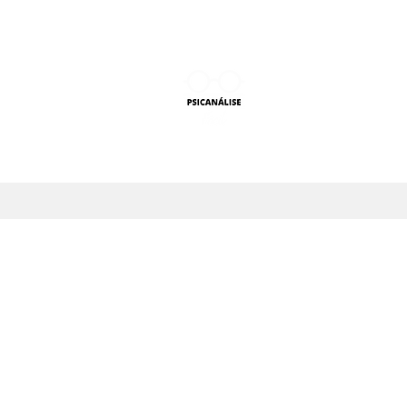
PSICANÁLISE F
Aprender Psicanálise nun