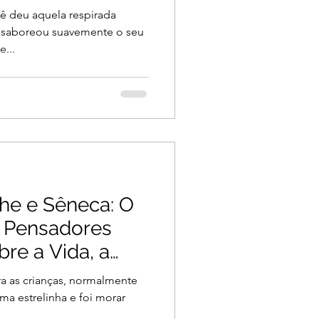
eres
cê deu aquela respirada
, saboreou suavemente o seu
...
he e Sêneca: O
 Pensadores
re a Vida, a
ficado da
ra as crianças, normalmente
ma estrelinha e foi morar