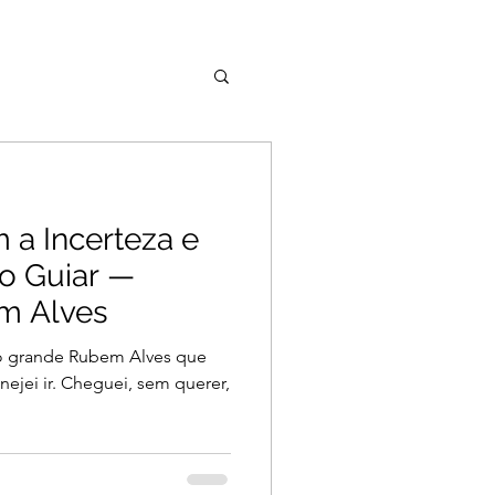
 a Incerteza e
o Guiar —
m Alves
o grande Rubem Alves que
ejei ir. Cheguei, sem querer,