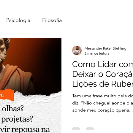
Psicologia
Filosofia
Alessander Raker Stehling
2 min de leitura
Como Lidar com
Deixar o Coraçã
Lições de Rube
Tem uma frase muito bela d
diz: “Não cheguei aonde plan
aonde meu coração queria...