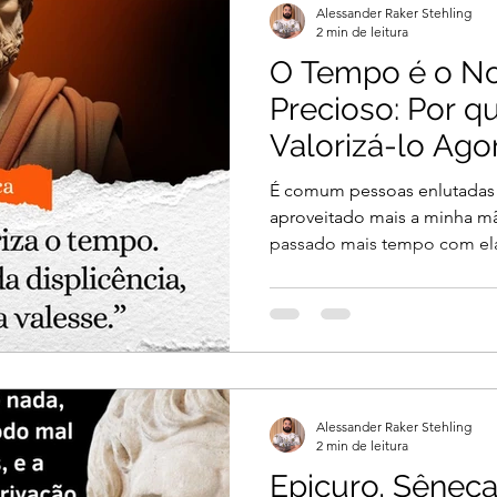
Alessander Raker Stehling
2 min de leitura
O Tempo é o N
Precioso: Por 
Valorizá-lo Ag
Sêneca
É comum pessoas enlutadas d
aproveitado mais a minha mãe
passado mais tempo com ela(
Alessander Raker Stehling
2 min de leitura
Epicuro, Sêneca