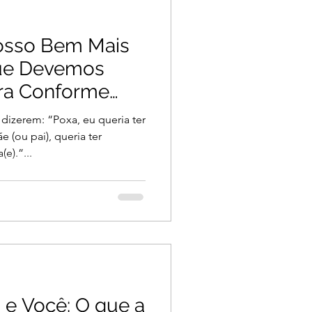
osso Bem Mais
que Devemos
ora Conforme
izerem: “Poxa, eu queria ter
 (ou pai), queria ter
e).”...
 e Você: O que a