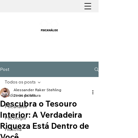
PSICANÁLISE FÁCIL
Aprender Psicanálise nunca foi tão fácil
Post
Todos os posts
Alessander Raker Stehling
Todos os posts
2 min de leitura
Descubra o Tesouro
Psicanálise
Interior: A Verdadeira
Psicologia
Riqueza Está Dentro de
Filosofia
Você