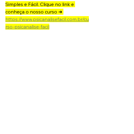
Simples e Fácil. Clique no link e 
conheça o nosso curso ➜ 
https://www.psicanalisefacil.com.br/cu
rso-psicanalise-facil