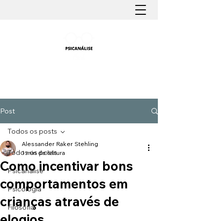
PSICANÁLISE FÁCIL
Aprender Psicanálise nunca foi tão fácil
Post
Todos os posts
Alessander Raker Stehling
Todos os posts
1 min de leitura
Como incentivar bons
Psicanálise
comportamentos em
Psicologia
crianças através de
Filosofia
elogios