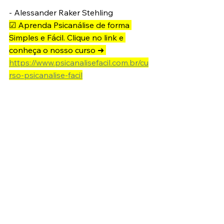
- Alessander Raker Stehling
☑ Aprenda Psicanálise de forma 
Simples e Fácil. Clique no link e 
conheça o nosso curso ➜ 
https://www.psicanalisefacil.com.br/cu
rso-psicanalise-facil