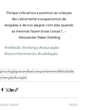
Porque criticamos e punimos as crianças 
tão velozmente e esquecemos de 
elogiálas e de nos alegrar com elas quando 
as mesmas fazem boas coisas?... - 
Alessander Raker Stehling
#reflexão
#criança
#educação
#reconhecimento
#validação
psicologia
psicanálise
comportamento
felicidade
criança
educação