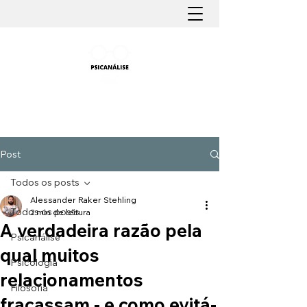
PSICANÁLISE FÁCIL
Aprender Psicanálise nunca foi tão fácil
Post
Todos os posts
Alessander Raker Stehling
Todos os posts
2 min de leitura
A verdadeira razão pela
Psicanálise
qual muitos
Psicologia
relacionamentos
Filosofia
fracassam - e como evitá-