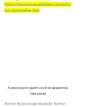
https://www.psicanalisefacil.com.br/cu
rso-psicanalise-facil
A pessoa por quem você se apaixonou 
não existe
#amor
#psicologia
#paixão
#amor