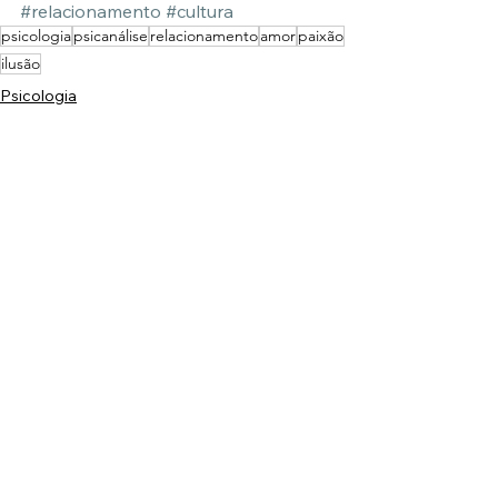
#relacionamento
#cultura
psicologia
psicanálise
relacionamento
amor
paixão
ilusão
Psicologia
Psicanálise
Ver tudo
Posts Relacionados