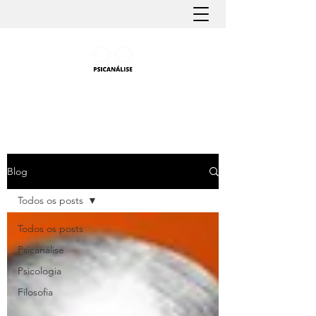
PSICANÁLISE FÁCIL
Aprender Psicanálise nunca foi tão fácil
Blog
Todos os posts
Todos os posts
Psicanálise
Psicologia
Filosofia