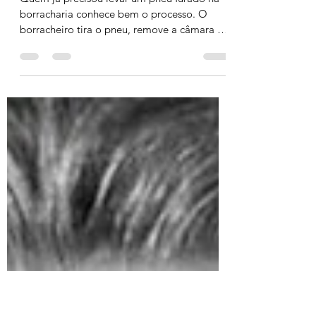
Por Que Sua Dor Emocional
Não Some? Como Encontrar
e Tratar a Causa Pela Raiz
Quem já precisou levar um pneu furado na
borracharia conhece bem o processo. O
borracheiro tira o pneu, remove a câmara de
ar, enche de...