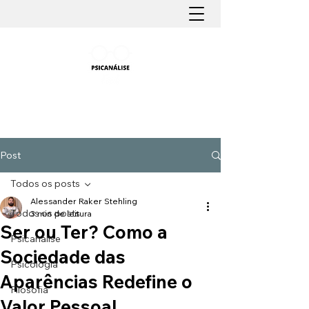
PSICANÁLISE FÁCIL
Aprender Psicanálise nunca foi tão fácil
Post
Todos os posts
Alessander Raker Stehling
Todos os posts
3 min de leitura
Ser ou Ter? Como a
Psicanálise
Sociedade das
Psicologia
Aparências Redefine o
Filosofia
Valor Pessoal