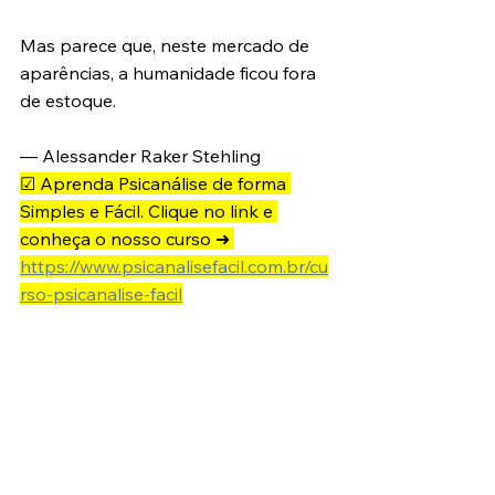
Mas parece que, neste mercado de 
aparências, a humanidade ficou fora 
de estoque.
— Alessander Raker Stehling 
☑ Aprenda Psicanálise de forma 
Simples e Fácil. Clique no link e 
conheça o nosso curso ➜ 
https://www.psicanalisefacil.com.br/cu
rso-psicanalise-facil