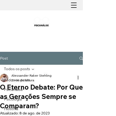
PSICANÁLISE FÁCIL
Aprender Psicanálise nunca foi tão fácil
Post
Todos os posts
Alessander Raker Stehling
Todos os posts
2 min de leitura
O Eterno Debate: Por Que
Psicanálise
as Gerações Sempre se
Psicologia
Comparam?
Filosofia
Atualizado:
8 de ago. de 2023