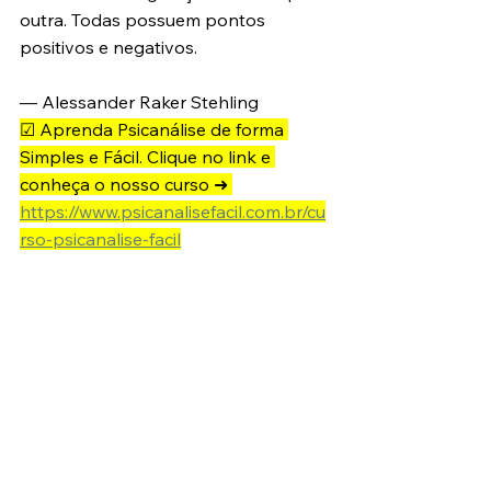
outra. Todas possuem pontos 
positivos e negativos.
— Alessander Raker Stehling
☑ Aprenda Psicanálise de forma 
Simples e Fácil. Clique no link e 
conheça o nosso curso ➜ 
https://www.psicanalisefacil.com.br/cu
rso-psicanalise-facil