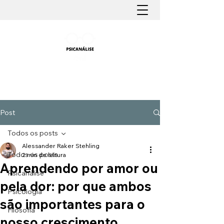
PSICANÁLISE FÁCIL
Aprender Psicanálise nunca foi tão fácil
Post
Todos os posts
Alessander Raker Stehling
Todos os posts
2 min de leitura
Aprendendo por amor ou
Psicanálise
pela dor: por que ambos
Psicologia
são importantes para o
Filosofia
nosso crescimento