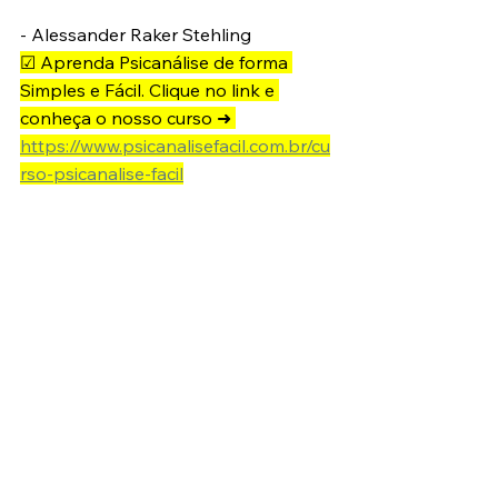
- Alessander Raker Stehling
☑ Aprenda Psicanálise de forma 
Simples e Fácil. Clique no link e 
conheça o nosso curso ➜ 
https://www.psicanalisefacil.com.br/cu
rso-psicanalise-facil