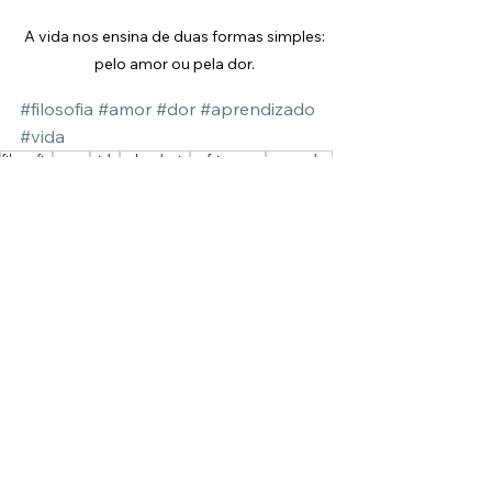
A vida nos ensina de duas formas simples: 
pelo amor ou pela dor. 
#filosofia
#amor
#dor
#aprendizado
#vida
filosofia
amor
vida
sabedoria
sofrimento
aprender
Filosofia
Ver tudo
Posts Relacionados