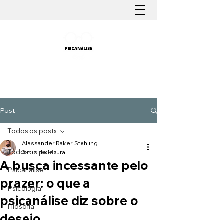
PSICANÁLISE FÁCIL
Aprender Psicanálise nunca foi tão fácil
Post
Todos os posts
Alessander Raker Stehling
Todos os posts
3 min de leitura
A busca incessante pelo
Psicanálise
prazer: o que a
Psicologia
psicanálise diz sobre o
Filosofia
desejo