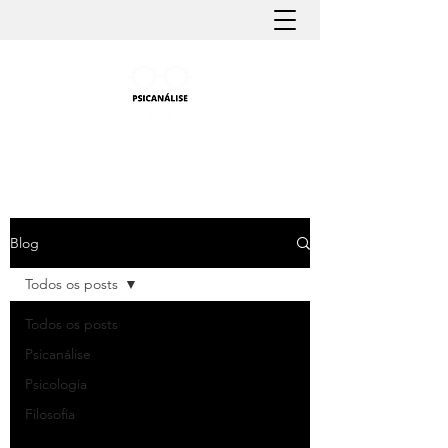
PSICANÁLISE FÁCIL
Aprender Psicanálise nunca foi tão fácil
Blog
Todos os posts
Todos os posts
Psicanálise
Psicologia
Filosofia