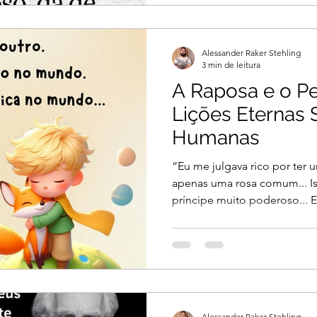
Alessander Raker Stehling
3 min de leitura
A Raposa e o Pe
Lições Eternas
Humanas
“Eu me julgava rico por ter 
apenas uma rosa comum... I
príncipe muito poderoso... E,
Alessander Raker Stehling