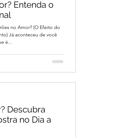
or? Entenda o
nal
rões no Amor? (O Efeito do
to) Já aconteceu de você
e é...
r? Descubra
stra no Dia a