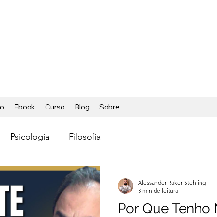
ÁCIL
ca foi tão fácil
io
Ebook
Curso
Blog
Sobre
Psicologia
Filosofia
Alessander Raker Stehling
3 min de leitura
Por Que Tenho