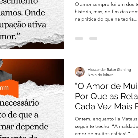
O amor sempre foi um dos t
história, mas, no fim das con
na prática do que na teoria...
Alessander Raker Stehling
3 min de leitura
“O Amor de Muit
Por Que as Rel
Cada Vez Mais F
Superficiais?
Ontem, enquanto lia Mateus
seguinte trecho: “A maldade 
amor de muitos esfriará.”...