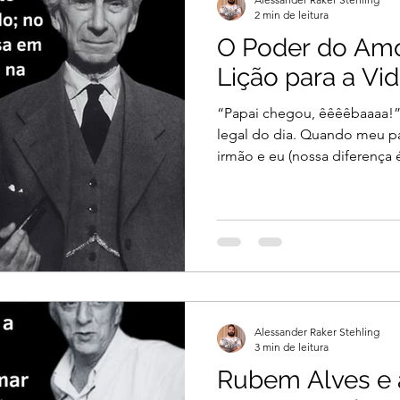
2 min de leitura
O Poder do Amo
Lição para a Vi
“Papai chegou, êêêêbaaaa!
legal do dia. Quando meu p
irmão e eu (nossa diferença é
Alessander Raker Stehling
3 min de leitura
Rubem Alves e a