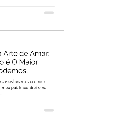
 Arte de Amar:
o é O Maior
Podemos
a de rachar, e a casa num
r meu pai. Encontrei-o na
..