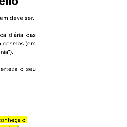
élio
m deve ser. 
a diária das 
o cosmos (em 
ia”). 
erteza o seu 
 conheça o 