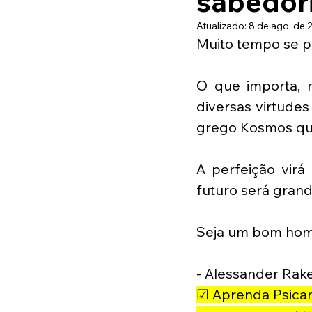
sabedori
Atualizado:
8 de ago. de 
Muito tempo se 
O que importa, n
diversas virtude
grego Kosmos que 
A perfeição virá
futuro será grand
Seja um bom hom
- Alessander Rake
☑ Aprenda Psicaná