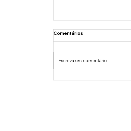
Comentários
Escreva um comentário
Nietzsche para a Vida Real:
4 Conceitos para Parar de
Ser Medíocre