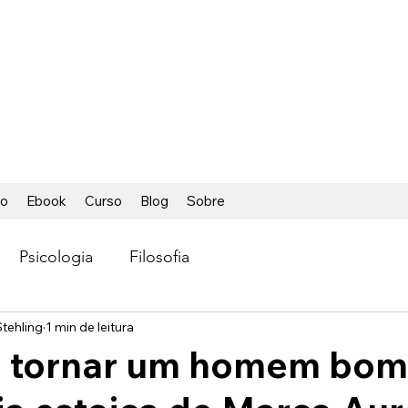
ÁCIL
ca foi tão fácil
io
Ebook
Curso
Blog
Sobre
Psicologia
Filosofia
tehling
1 min de leitura
 tornar um homem bom: