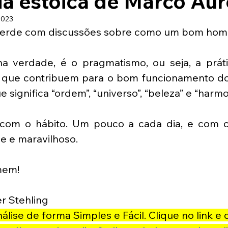
a estoica de Marco Aur
2023
perde com discussões sobre como um bom home
a verdade, é o pragmatismo, ou seja, a prátic
s que contribuem para o bom funcionamento d
significa “ordem”, “universo”, “beleza” e “harmon
 com o hábito. Um pouco a cada dia, e com c
e e maravilhoso. 
em! 
r Stehling
lise de forma Simples e Fácil. Clique no link e