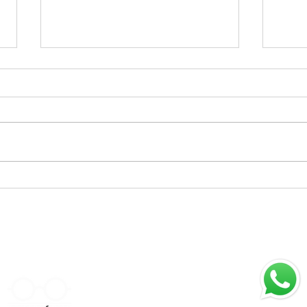
Por Que Tentamos Ser
“Que
Quem Não Somos? O
Mus
Poder da Autenticidade
um E
Apen
Sup