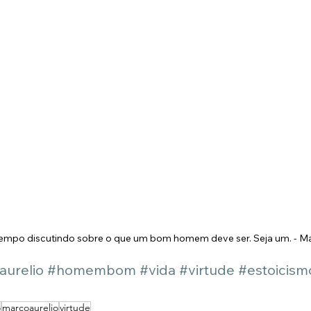
empo discutindo sobre o que um bom homem deve ser. Seja um. - Ma
urelio
#homembom
#vida
#virtude
#estoicism
o
marcoaurelio
virtude