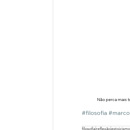
Não perca mais t
#filosofia
#marcoa
filosofia
reflexão
estoicism