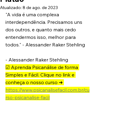
Atualizado:
8 de ago. de 2023
"A vida é uma complexa 
interdependência. Precisamos uns 
dos outros, e quanto mais cedo 
entendermos isso, melhor para 
todos." - Alessander Raker Stehling
- Alessander Raker Stehling
☑ Aprenda Psicanálise de forma 
Simples e Fácil. Clique no link e 
conheça o nosso curso ➜ 
https://www.psicanalisefacil.com.br/cu
rso-psicanalise-facil