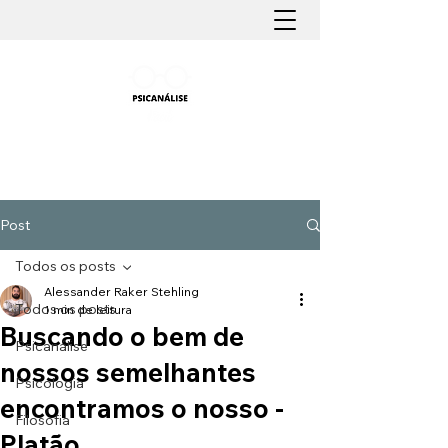
PSICANÁLISE FÁCIL
Aprender Psicanálise nunca foi tão fácil
Post
Todos os posts
Alessander Raker Stehling
Todos os posts
1 min de leitura
Buscando o bem de
Psicanálise
nossos semelhantes
Psicologia
encontramos o nosso -
Filosofia
Platão