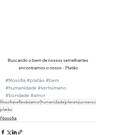
Buscando o bem de nossos semelhantes 
encontramos o nosso - Platão
#filosofia
#platão
#bem
#humanidade
#serhumano
#bondade
#amor
filosofia
reflexão
amor
humanidade
planeta
universo
platão
Filosofia