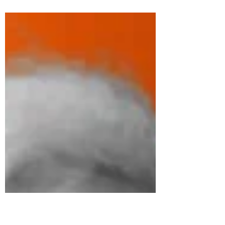
— filhos travessos, espoletas, cheios de
energia e...