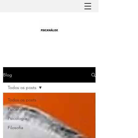
PSICANÁLISE FÁCIL
Aprender Psicanálise nunca foi tão fácil
Blog
Todos os posts
Todos os posts
Psicanálise
Psicologia
Filosofia