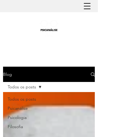
PSICANÁLISE FÁCIL
Aprender Psicanálise nunca foi tão fácil
Blog
Todos os posts
Todos os posts
Psicanálise
Psicologia
Filosofia