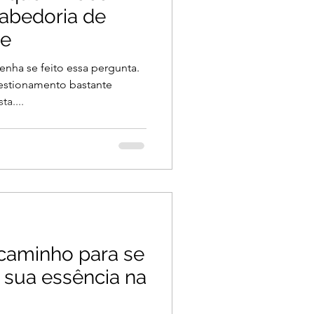
sabedoria de
he
enha se feito essa pergunta.
estionamento bastante
a....
 caminho para se
 sua essência na