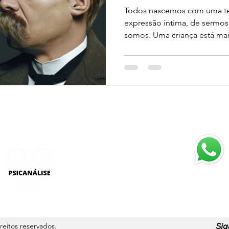
Todos nascemos com uma te
expressão íntima, de sermo
somos. Uma criança está mai
Atendimen
Seg. a Sex
9H às 18H
Sig
ireitos reservados.