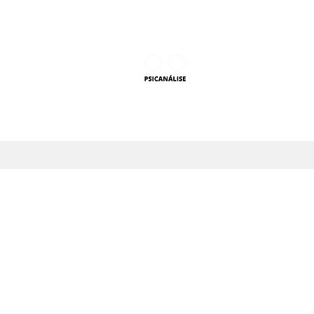
PSICANÁLISE F
Aprender Psicanálise nun