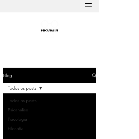
PSICANÁLISE FÁCIL
Aprender Psicanálise nunca foi tão fácil
Blog
Todos os posts
Todos os posts
Psicanálise
Psicologia
Filosofia