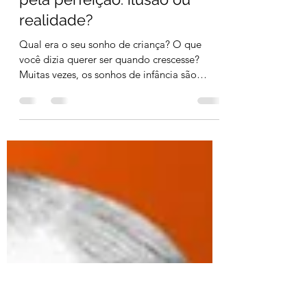
Alessander Raker Stehling
2 min de leitura
Freud e a busca incessante
pela perfeição: ilusão ou
realidade?
Qual era o seu sonho de criança? O que
você dizia querer ser quando crescesse?
Muitas vezes, os sonhos de infância são
moldados pela...