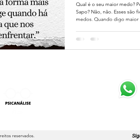
Qual é o seu maior medo? P
Sapo? Não, não. Esses são f
medos. Quando digo maior 
Atendimen
Seg. a Sex
9H às 18H
Sig
ireitos reservados.