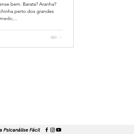
ense bem. Barata? Aranha?
ichinha perto dos grandes
medo,...
to
.
a Psicanálise Fácil