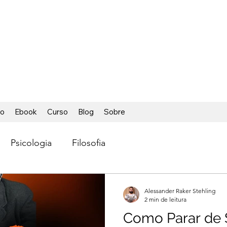
ÁCIL
ca foi tão fácil
io
Ebook
Curso
Blog
Sobre
Psicologia
Filosofia
Alessander Raker Stehling
2 min de leitura
Como Parar de S