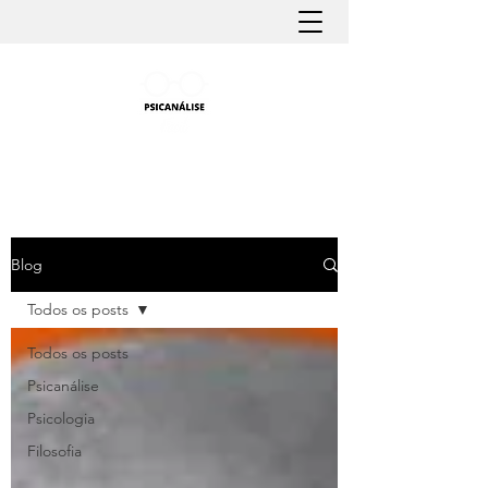
PSICANÁLISE FÁCIL
Aprender Psicanálise nunca foi tão fácil
Blog
Todos os posts
Todos os posts
Psicanálise
Psicologia
Filosofia