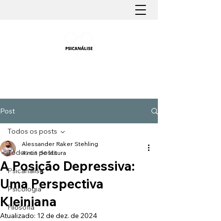
PSICANÁLISE FÁCIL
Aprender Psicanálise nunca foi tão fácil
Post
Todos os posts
Alessander Raker Stehling
Todos os posts
4 min de leitura
A Posição Depressiva:
Psicanálise
Uma Perspectiva
Psicologia
Kleiniana
Filosofia
Atualizado:
12 de dez. de 2024