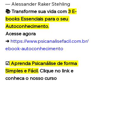
— Alessander Raker Stehling 
📚 Transforme sua vida com 
3 E-
books Essenciais para o seu 
Autoconhecimento.
Acesse agora 
➜
https://www.psicanalisefacil.com.br/
ebook-autoconhecimento
☑
 Aprenda Psicanálise de forma 
Simples e Fácil.
 Clique no link e 
conheça o nosso curso 
➜
https://www.psicanalisefacil.com.br/
curso-psicanalise-facil