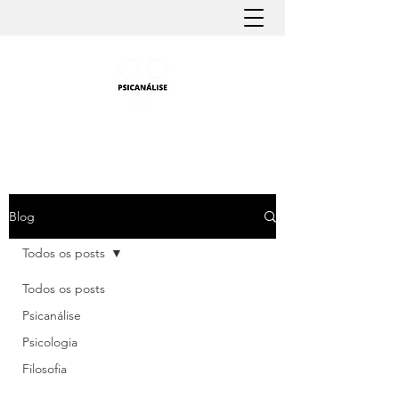
PSICANÁLISE FÁCIL
Aprender Psicanálise nunca foi tão fácil
Blog
Todos os posts
Todos os posts
Psicanálise
Psicologia
Filosofia