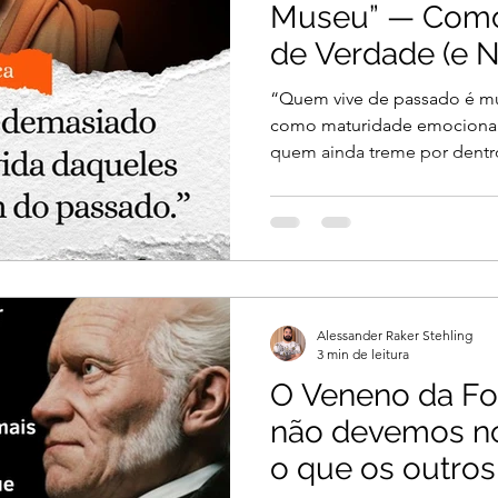
Museu” — Como
de Verdade (e 
Fingir Que Supe
“Quem vive de passado é mus
como maturidade emocional,
quem ainda treme por dentro
Alessander Raker Stehling
3 min de leitura
O Veneno da Fo
não devemos n
o que os outro