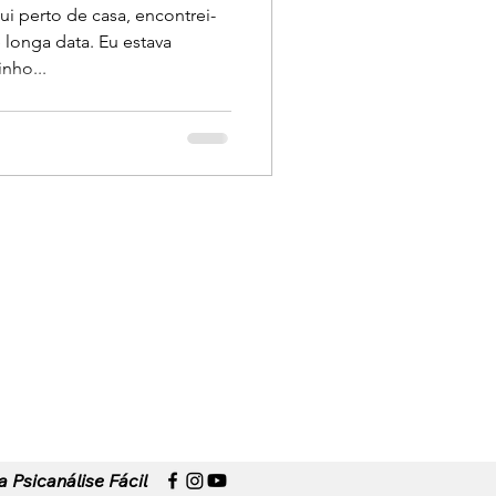
i perto de casa, encontrei-
longa data. Eu estava
nho...
to
.
a Psicanálise Fácil