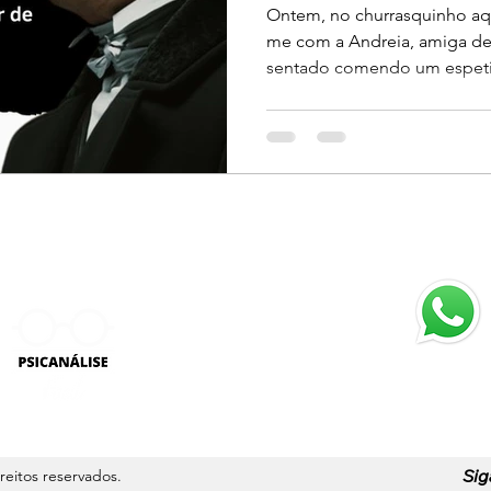
nós?
Ontem, no churrasquinho aqu
me com a Andreia, amiga de 
sentado comendo um espeti
Atendimen
Seg. a Sex
9H às 18H
Sig
ireitos reservados.