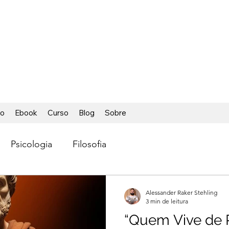
ÁCIL
ca foi tão fácil
io
Ebook
Curso
Blog
Sobre
Psicologia
Filosofia
Alessander Raker Stehling
3 min de leitura
“Quem Vive de 