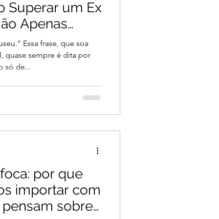
 Superar um Ex
Não Apenas
rou)
eu.” Essa frase, que soa
 quase sempre é dita por
 só de...
foca: por que
os importar com
s pensam sobre