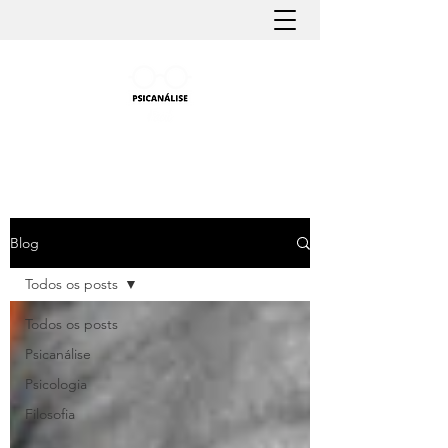
PSICANÁLISE FÁCIL
Aprender Psicanálise nunca foi tão fácil
Blog
Todos os posts
Todos os posts
Psicanálise
Psicologia
Filosofia