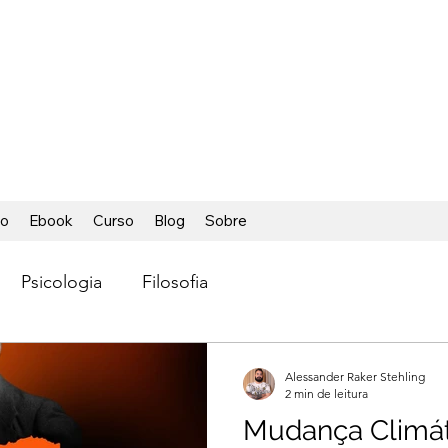
ÁCIL
ca foi tão fácil
io
Ebook
Curso
Blog
Sobre
Psicologia
Filosofia
Alessander Raker Stehling
2 min de leitura
Mudança Climát