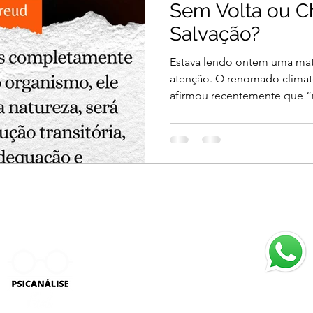
Sem Volta ou C
Salvação?
Estava lendo ontem uma ma
atenção. O renomado climat
afirmou recentemente que “n
Atendimen
Seg. a Sex
9H às 18H