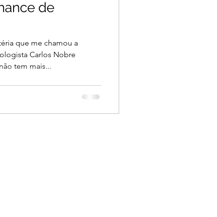
hance de
téria que me chamou a
ologista Carlos Nobre
ão tem mais...
to
.