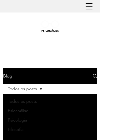
PSICANÁLISE FÁCIL
Aprender Psicanálise nunca foi tão fácil
Blog
Todos os posts
Todos os posts
Psicanálise
Psicologia
Filosofia