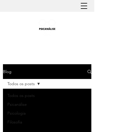
PSICANÁLISE FÁCIL
Aprender Psicanálise nunca foi tão fácil
Blog
Todos os posts
Todos os posts
Psicanálise
Psicologia
Filosofia