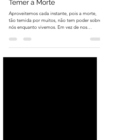
Epicuro e a Sabedoria da
Vida: Desfrute o Agora, Sem
Temer a Morte
Aproveitemos cada instante, pois a morte,
tão temida por muitos, não tem poder sobre
nós enquanto vivemos. Em vez de nos
preocuparmos com...