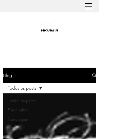
PSICANÁLISE FÁCIL
Aprender Psicanálise nunca foi tão fácil
Blog
Todos os posts
Todos os posts
Psicanálise
Psicologia
Filosofia