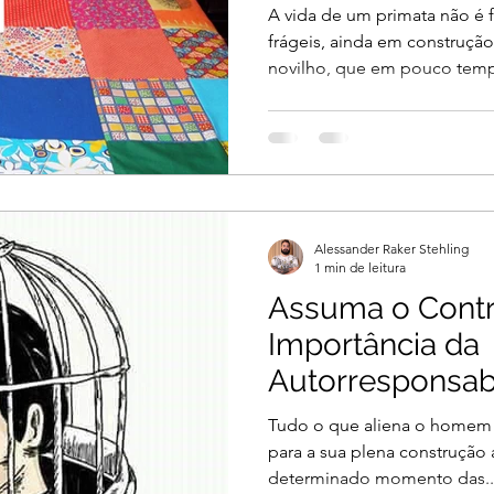
A vida de um primata não é 
frágeis, ainda em construçã
novilho, que em pouco tempo
Alessander Raker Stehling
1 min de leitura
Assuma o Contr
Importância da
Autorresponsab
Vida
Tudo o que aliena o homem
para a sua plena construção
determinado momento das..