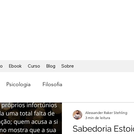
ÁCIL
ca foi tão fácil
io
Ebook
Curso
Blog
Sobre
Psicologia
Filosofia
Alessander Raker Stehling
3 min de leitura
Sabedoria Estoi