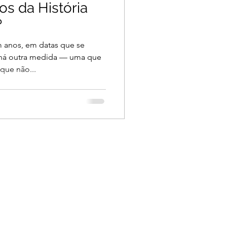
os da História
?
 anos, em datas que se
há outra medida — uma que
 que não...
to
.