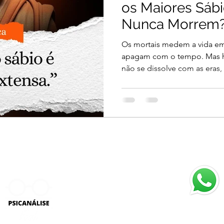
os Maiores Sábi
Nunca Morrem
Os mortais medem a vida em
apagam com o tempo. Mas 
não se dissolve com as eras,
Atendimen
Seg. a Sex
9H às 18H