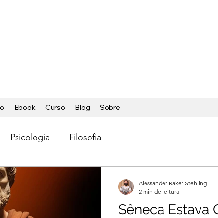
ÁCIL
ca foi tão fácil
io
Ebook
Curso
Blog
Sobre
Psicologia
Filosofia
Alessander Raker Stehling
2 min de leitura
Sêneca Estava 