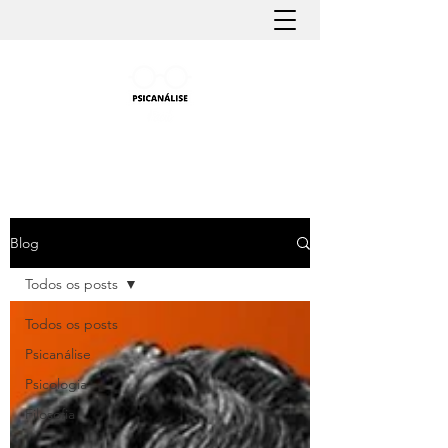
PSICANÁLISE FÁCIL
Aprender Psicanálise nunca foi tão fácil
Blog
Todos os posts
Todos os posts
Psicanálise
Psicologia
Filosofia